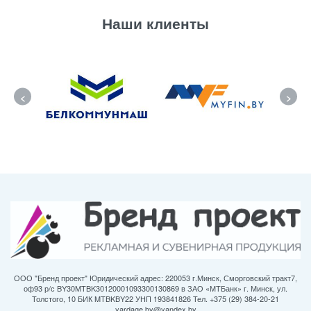
Наши клиенты
<
>
ООО "Бренд проект" Юридический адрес: 220053 г.Минск, Сморговский тракт7,
оф93 р/с BY30MTBK30120001093300130869 в ЗАО «МТБанк» г. Минск, ул.
Толстого, 10 БИК MTBKBY22 УНП 193841826 Тел. +375 (29) 384-20-21
yardage.by@yandex.by